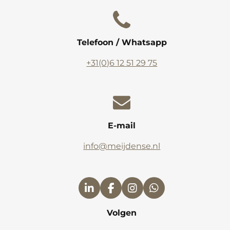
Telefoon / Whatsapp
+31(0)6 12 51 29 75
E-mail
info@meijdense.nl
L
F
I
W
i
a
n
h
n
c
s
a
Volgen
k
e
t
t